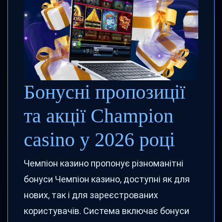
Бонусні пропозиції
та акції Champion
casino у 2026 році
Чемпіон казино пропонує різноманітні
бонуси Чемпіон казино, доступні як для
нових, так і для зареєстрованих
користувачів. Система включає бонуси