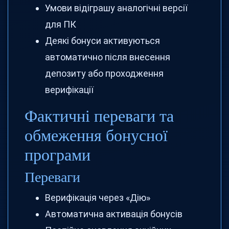
Умови відіграшу аналогічні версії
для ПК
Деякі бонуси активуються
автоматично після внесення
депозиту або проходження
верифікації
Фактичні переваги та
обмеження бонусної
програми
Переваги
Верифікація через «Дію»
Автоматична активація бонусів