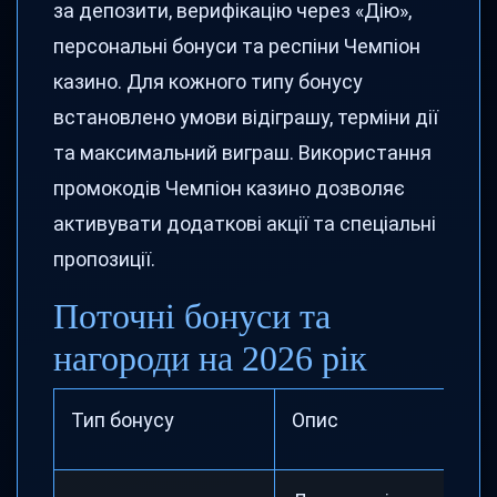
за депозити, верифікацію через «Дію»,
персональні бонуси та респіни Чемпіон
казино. Для кожного типу бонусу
встановлено умови відіграшу, терміни дії
та максимальний виграш. Використання
промокодів Чемпіон казино дозволяє
активувати додаткові акції та спеціальні
пропозиції.
Поточні бонуси та
нагороди на 2026 рік
Тип бонусу
Опис