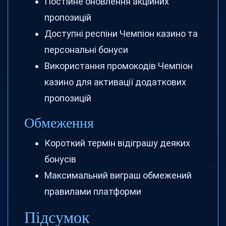
Постійне оновлення акційних
пропозицій
Доступні респіни Чемпіон казино та
персональні бонуси
Використання промокодів Чемпіон
казино для активації додаткових
пропозицій
Обмеження
Короткий термін відіграшу деяких
бонусів
Максимальний виграш обмежений
правилами платформи
Підсумок