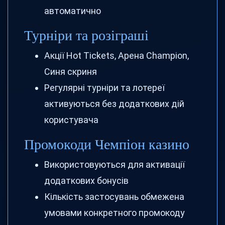
автоматично
Турніри та розіграші
Акції Hot Tickets, Арена Champion,
Синя скриня
Регулярні турніри та лотереї
активуються без додаткових дій
користувача
Промокоди Чемпіон казино
Використовуються для активації
додаткових бонусів
Кількість застосувань обмежена
умовами конкретного промокоду