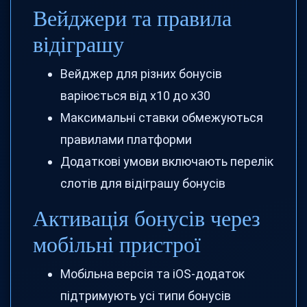
Вейджери та правила
відіграшу
Вейджер для різних бонусів
варіюється від x10 до x30
Максимальні ставки обмежуються
правилами платформи
Додаткові умови включають перелік
слотів для відіграшу бонусів
Активація бонусів через
мобільні пристрої
Мобільна версія та iOS-додаток
підтримують усі типи бонусів